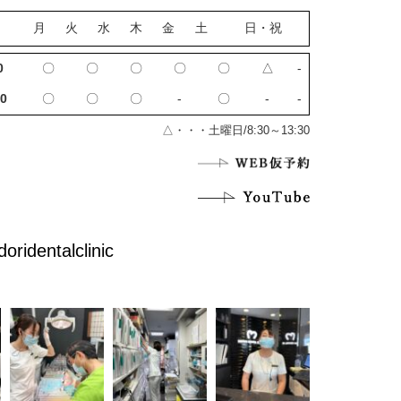
月
火
水
木
金
土
日・祝
0
〇
〇
〇
〇
〇
△
‐
0
〇
〇
〇
‐
〇
‐
‐
△・・・土曜日/8:30～13:30
doridentalclinic