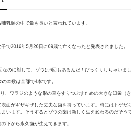
も哺乳類の中で最も長いと言われています。
で2016年5月26日に69歳で亡くなったと発表されました。
2回なのに対して、ゾウは6回もあるんだ！びっくりしちゃいま
ウの本数は全部で4本です。
もあり、ワラジのような形の草をすりつぶすための大きな臼歯（
て表面がギザギザした丈夫な歯を持っています。時にはトゲだ
しまいます。そうするとゾウの歯は新しく生え変わるのだそう
歯の下から永久歯が生えてきます。