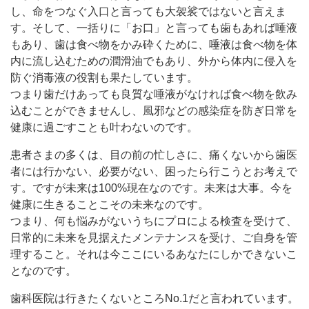
し、命をつなぐ入口と言っても大袈裟ではないと言えま
す。そして、一括りに「お口」と言っても歯もあれば唾液
もあり、歯は食べ物をかみ砕くために、唾液は食べ物を体
内に流し込むための潤滑油でもあり、外から体内に侵入を
防ぐ消毒液の役割も果たしています。
つまり歯だけあっても良質な唾液がなければ食べ物を飲み
込むことができませんし、風邪などの感染症を防ぎ日常を
健康に過ごすことも叶わないのです。
患者さまの多くは、目の前の忙しさに、痛くないから歯医
者には行かない、必要がない、困ったら行こうとお考えで
す。ですが未来は100%現在なのです。未来は大事。今を
健康に生きることこその未来なのです。
つまり、何も悩みがないうちにプロによる検査を受けて、
日常的に未来を見据えたメンテナンスを受け、ご自身を管
理すること。それは今ここにいるあなたにしかできないこ
となのです。
歯科医院は行きたくないところNo.1だと言われています。