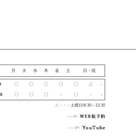
月
火
水
木
金
土
日・祝
0
〇
〇
〇
〇
〇
△
‐
0
〇
〇
〇
‐
〇
‐
‐
△・・・土曜日/8:30～13:30