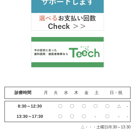
診療時間
月
火
水
木
金
土
日・祝
8:30～12:30
〇
〇
〇
〇
〇
△
‐
13:30～17:30
〇
〇
〇
‐
〇
‐
‐
△・・・土曜日/8:30～13:30