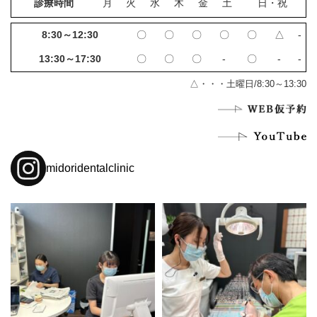
診療時間
月
火
水
木
金
土
日・祝
8:30～12:30
〇
〇
〇
〇
〇
△
‐
13:30～17:30
〇
〇
〇
‐
〇
‐
‐
△・・・土曜日/8:30～13:30
midoridentalclinic