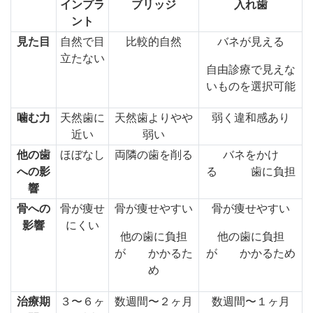
インプラ
ブリッジ
入れ歯
ント
見た目
自然で目
比較的自然
バネが見える
立たない
自由診療で見えな
いものを選択可能
噛む力
天然歯に
天然歯よりやや
弱く違和感あり
近い
弱い
他の歯
ほぼなし
両隣の歯を削る
バネをかけ
への影
る 歯に負担
響
骨への
骨が痩せ
骨が痩せやすい
骨が痩せやすい
影響
にくい
他の歯に負担
他の歯に負担
が かかるた
が かかるため
め
治療期
３〜６ヶ
数週間〜２ヶ月
数週間〜１ヶ月