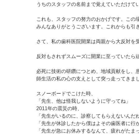
うちのスタッフの名前まで覚えていただけて
これも、スタッフの努力のおかげです。この
みんなありがとうございます。これからも引
さて、私の歯科医院開業は両親から大反対を
反対もされずスムーズに開業に至っていたら
必死に技術の研鑽につとめ、地域貢献をし、
師生活の私の心の支えとして突っ走ってきま
スノーボードでこけた時、
「先生、他は怪我しないように守ってね」
2011年の震災の時、
「先生がいるのに、診察してもらえないんだ
「先生が休診したから僕はよその歯医者に行
「先生が急にお休みするなんて、疲れがたま