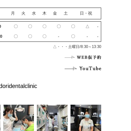
月
火
水
木
金
土
日・祝
0
〇
〇
〇
〇
〇
△
‐
0
〇
〇
〇
‐
〇
‐
‐
△・・・土曜日/8:30～13:30
doridentalclinic