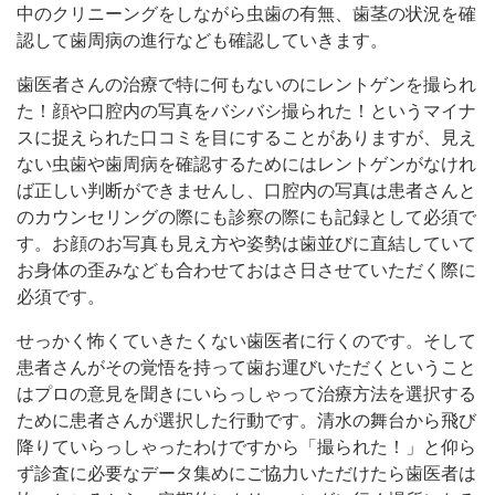
中のクリニーングをしながら虫歯の有無、歯茎の状況を確
認して歯周病の進行なども確認していきます。
歯医者さんの治療で特に何もないのにレントゲンを撮られ
た！顔や口腔内の写真をバシバシ撮られた！というマイナ
スに捉えられた口コミを目にすることがありますが、見え
ない虫歯や歯周病を確認するためにはレントゲンがなけれ
ば正しい判断ができませんし、口腔内の写真は患者さんと
のカウンセリングの際にも診察の際にも記録として必須で
す。お顔のお写真も見え方や姿勢は歯並びに直結していて
お身体の歪みなども合わせておはさ日させていただく際に
必須です。
せっかく怖くていきたくない歯医者に行くのです。そして
患者さんがその覚悟を持って歯お運びいただくということ
はプロの意見を聞きにいらっしゃって治療方法を選択する
ために患者さんが選択した行動です。清水の舞台から飛び
降りていらっしゃったわけですから「撮られた！」と仰ら
ず診査に必要なデータ集めにご協力いただけたら歯医者は