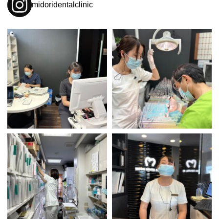
midoridentalclinic