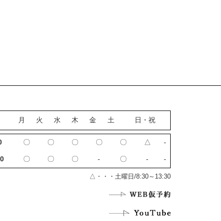
月
火
水
木
金
土
日・祝
0
〇
〇
〇
〇
〇
△
‐
0
〇
〇
〇
‐
〇
‐
‐
△・・・土曜日/8:30～13:30