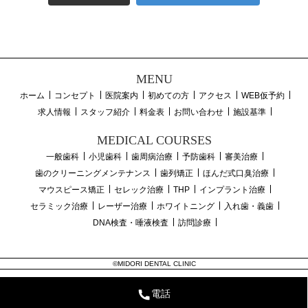
MENU
ホーム
コンセプト
医院案内
初めての方
アクセス
WEB仮予約
求人情報
スタッフ紹介
料金表
お問い合わせ
施設基準
MEDICAL COURSES
一般歯科
小児歯科
歯周病治療
予防歯科
審美治療
歯のクリーニングメンテナンス
歯列矯正
ほんだ式口臭治療
マウスピース矯正
セレック治療
THP
インプラント治療
セラミック治療
レーザー治療
ホワイトニング
入れ歯・義歯
DNA検査・唾液検査
訪問診療
©MIDORI DENTAL CLINIC
電話