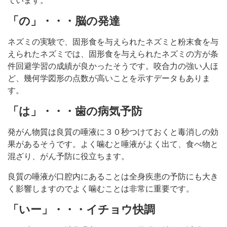
ています。
「の」・・・脳の発達
ネズミの実験で、固形食を与えられたネズミと粉末食を与
えられたネズミでは、固形食を与えられたネズミの方が条
件回避学習の成績が良かったそうです。咬合力の強い人ほ
ど、幾何学図形の点数が高いことを示すデータもありま
す。
「は」・・・歯の病気予防
発がん物質は良質の唾液に３０秒つけておくと毒消しの効
果があるそうです。よく噛むと唾液がよく出て、食べ物と
混ざり、がん予防に役立ちます。
良質の唾液が口腔内にあることは全身疾患の予防にも大き
く影響しますのでよく噛むことは非常に重要です。
「いー」・・・イチョウ快調