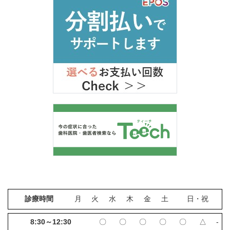
診療時間
月
火
水
木
金
土
日・祝
8:30～12:30
〇
〇
〇
〇
〇
△
‐