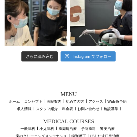
さらに読み込む
Instagram でフォロー
MENU
ホーム
コンセプト
医院案内
初めての方
アクセス
WEB仮予約
求人情報
スタッフ紹介
料金表
お問い合わせ
施設基準
MEDICAL COURSES
一般歯科
小児歯科
歯周病治療
予防歯科
審美治療
歯のクリーニングメンテナンス
歯列矯正
ほんだ式口臭治療