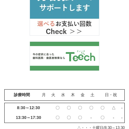
診療時間
月
火
水
木
金
土
日・祝
8:30～12:30
〇
〇
〇
〇
〇
△
‐
13:30～17:30
〇
〇
〇
‐
〇
‐
‐
△・・・土曜日/8:30～13:30