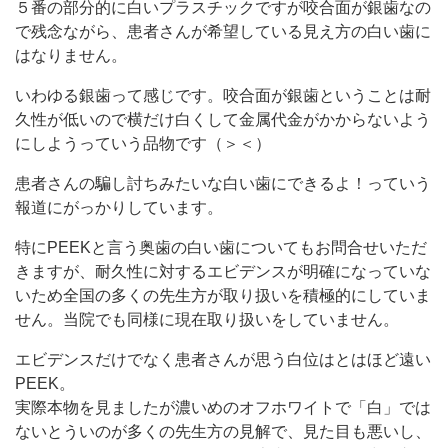
５番の部分的に白いプラスチックですが咬合面が銀歯なの
で残念ながら、患者さんが希望している見え方の白い歯に
はなりません。
いわゆる銀歯って感じです。咬合面が銀歯ということは耐
久性が低いので横だけ白くして金属代金がかからないよう
にしようっていう品物です（＞＜）
患者さんの騙し討ちみたいな白い歯にできるよ！っていう
報道にがっかりしています。
特にPEEKと言う奥歯の白い歯についてもお問合せいただ
きますが、耐久性に対するエビデンスが明確になっていな
いため全国の多くの先生方が取り扱いを積極的にしていま
せん。当院でも同様に現在取り扱いをしていません。
エビデンスだけでなく患者さんが思う白位はとはほど遠い
PEEK。
実際本物を見ましたが濃いめのオフホワイトで「白」では
ないとういのが多くの先生方の見解で、見た目も悪いし、