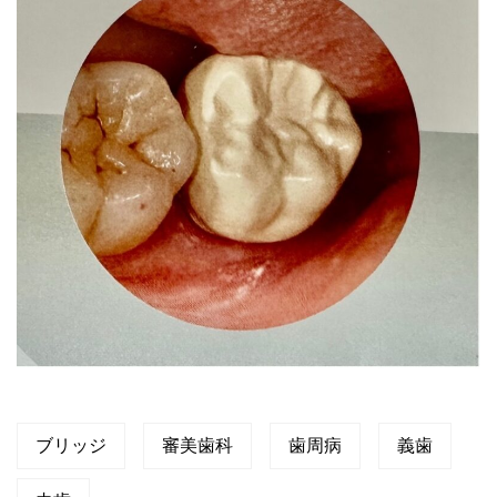
ブリッジ
審美歯科
歯周病
義歯