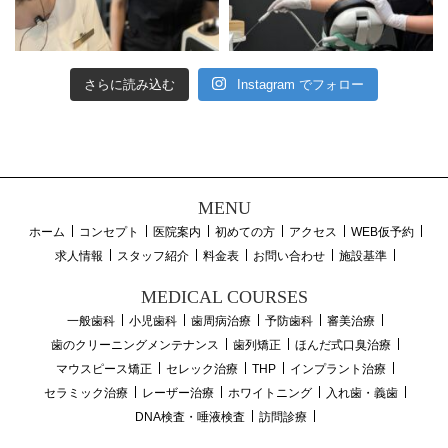
さらに読み込む
Instagram でフォロー
MENU
ホーム
コンセプト
医院案内
初めての方
アクセス
WEB仮予約
求人情報
スタッフ紹介
料金表
お問い合わせ
施設基準
MEDICAL COURSES
一般歯科
小児歯科
歯周病治療
予防歯科
審美治療
歯のクリーニングメンテナンス
歯列矯正
ほんだ式口臭治療
マウスピース矯正
セレック治療
THP
インプラント治療
セラミック治療
レーザー治療
ホワイトニング
入れ歯・義歯
DNA検査・唾液検査
訪問診療