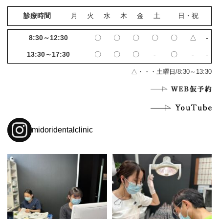
診療時間
月
火
水
木
金
土
日・祝
8:30～12:30
〇
〇
〇
〇
〇
△
‐
13:30～17:30
〇
〇
〇
‐
〇
‐
‐
△・・・土曜日/8:30～13:30
midoridentalclinic