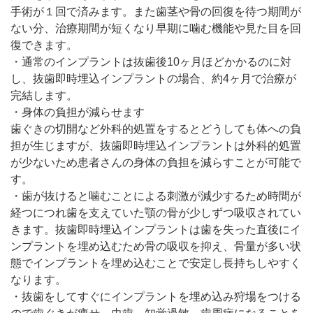
手術が１回で済みます。また歯茎や骨の回復を待つ期間が
ない分、治療期間が短くなり早期に噛む機能や見た目を回
復できます。
・通常のインプラントは抜歯後10ヶ月ほどかかるのに対
し、抜歯即時埋込インプラントの場合、約4ヶ月で治療が
完結します。
・身体の負担が減らせます
歯ぐきの切開など外科的処置をするとどうしても体への負
担が生じますが、抜歯即時埋込インプラントは外科的処置
が少ないため患者さんの身体の負担を減らすことが可能で
す。
・歯が抜けると噛むことによる刺激が減少するため時間が
経つにつれ歯を支えていた顎の骨が少しずつ吸収されてい
きます。抜歯即時埋込インプラントは歯を失った直後にイ
ンプラントを埋め込むため骨の吸収を抑え、骨量が多い状
態でインプラントを埋め込むことで安定し長持ちしやすく
なります。
・抜歯をしてすぐにインプラントを埋め込み狩場をつける