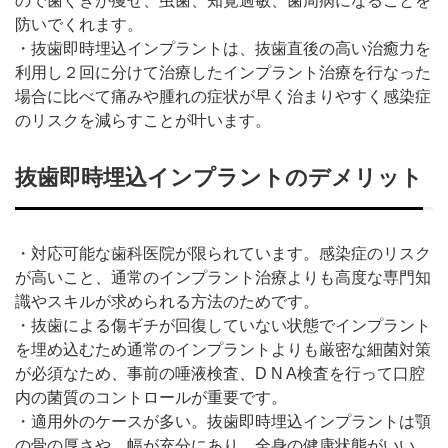
ので歯ぐきが痩せ、虫歯、知覚過敏、歯周病になることを
防いでくれます。
・抜歯即時埋込インプラントは、抜歯直後の高い治癒力を
利用し２回に分けて治療したインプラント治療を行なった
場合に比べて痛みや腫れの症状が早く治まりやすく感染症
のリスクを減らすことが叶います。
抜歯即時埋込インプラントのデメリット
・対応可能な歯科医院が限られています。感染症のリスク
が高いこと、通常のインプラント治療よりも高度な専門知
識やスキルが求められる方法のためです。
・抜歯による傷ギチが回復していない状態でインプラント
を埋め込むため通常のインプラントよりも厳密な細菌対策
が必須なため、事前の唾液検査、D N A検査を行って口腔
内の菌質のコントロールが重要です。
・適用外のケースが多い。抜歯即時埋込インプラントは顎
の骨の厚さや、幅が充分にあり、全身の健康状態がいい、